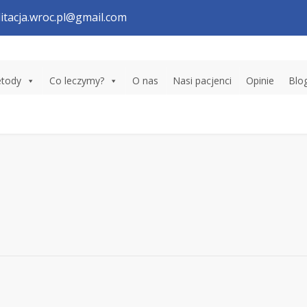
litacja.wroc.pl@gmail.com
tody
Co leczymy?
O nas
Nasi pacjenci
Opinie
Blo