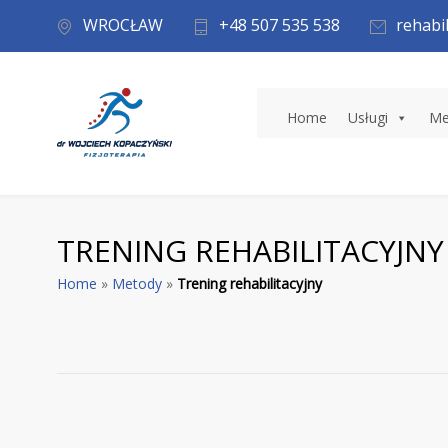
WROCŁAW
+48 507 535 538
rehabi
Home
Usługi
Me
TRENING REHABILITACYJNY
Home
»
Metody
»
Trening rehabilitacyjny