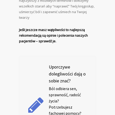
najszybszy z możliwych terminów i dołożymy
wszelkich starań aby “naprawić” Twój kręgosłup,
uśmierzyć ból i zapewnić uśmiech na Twojej
twarzy
Jeśli jeszcze masz wątpliwości to najlepszą
rekomendacją są opinie i polecenia naszych
pacjentów – sprawdź je.
Uporczywe
dolegliwości dają o
sobie znać?
Ból odbiera sen,
sprawność, radość
życia?
Potrzebujesz
fachowej pomocy?