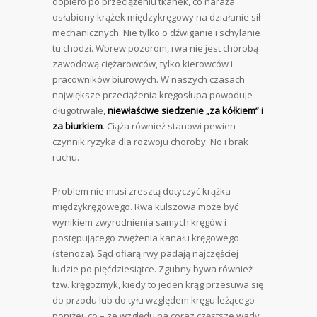
dopiero po przeciążeniu tkanek, co naraża
osłabiony krążek międzykręgowy na działanie sił
mechanicznych. Nie tylko o dźwiganie i schylanie
tu chodzi. Wbrew pozorom, rwa nie jest chorobą
zawodową ciężarowców, tylko kierowców i
pracowników biurowych. W naszych czasach
największe przeciążenia kręgosłupa powoduje
długotrwałe,
niewłaściwe siedzenie „za kółkiem” i
za biurkiem
. Ciąża również stanowi pewien
czynnik ryzyka dla rozwoju choroby. No i brak
ruchu.
Problem nie musi zresztą dotyczyć krążka
międzykręgowego. Rwa kulszowa może być
wynikiem zwyrodnienia samych kręgów i
postępującego zwężenia kanału kręgowego
(stenoza). Sąd ofiarą rwy padają najczęściej
ludzie po pięćdziesiątce. Zgubny bywa również
tzw. kręgozmyk, kiedy to jeden krąg przesuwa się
do przodu lub do tyłu względem kręgu leżącego
poniżej, co – ze względu na coraz częstsze wady