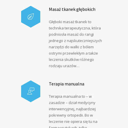
Masaż tkanek głębokich
Głęboki masaż tkanek to
technika terapeutyczna, która
podniosła masaż do rangi
jednego z najskuteczniejszych
narzędzi do walki z bólem
ostrymi przewlekłym a także
leczenia skutków różnego
rodzaju urazów…
Terapia manualna
Terapia manualna to – w
zasadzie – dział medycyny
interwencyjnej, najbardziej
pokrewny ortopedii. Bo w
leczenie nie opiera się tu na
farmaceutykach, tylko