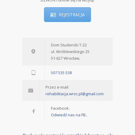
DZWOŃ i umów się na wizytę!
REJESTRACJA
Dom Studencki T-22
ul. Wróblewskiego 25
51-627 Wrocław,
507 535 538
Przez e-mail:
rehabilitacja.wroc.pl@gmail.com
Facebook:
Odwiedź nas na FB..