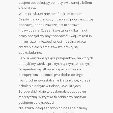
pacjent poszukujący pomocy związanej z bólem
kręgosłupa.
Wiem jak skutecznie pomóc takim osobom.
Często już po pierwszym zabiegu poczujesz ulgę i
poprawę, jednak zawsze jest to sprawa
indywidualna. Czasami wystarczy kilka minut
pracy specjalisty aby “naprawić” Twój kręgosłup,
innym razem niezbędna jest mozolna praca i
ćwiczenia ale niemal zawsze efekty są
spektakularne.
Setki a właściwie tysiące przypadków, na których
zdobyliśmy wiedzą praktyczną czynią z naszych
terapeutów wyjątkowych specjalistów na
europejskim poziomie. Jeśli dodać do tego
różnorodne wykształcenie kierunkowe, kursy i
szkolenia odbyte w Polsce, USA i krajach
Europejskich daje to doskonałą podbudowę
teoretyczną. Wszystko to oddajemy naszym
pacjetom do dyspozycji.
Nie szukaj dalej zadzwoń do nas znajdziemy