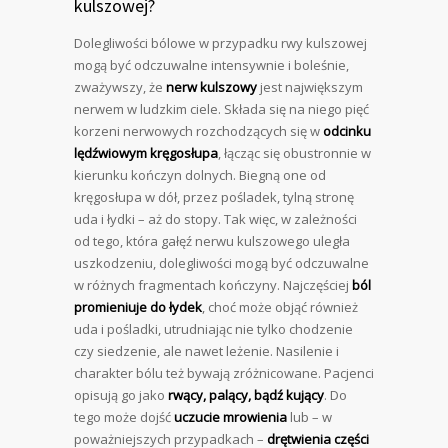
kulszowej?
Dolegliwości bólowe w przypadku rwy kulszowej
mogą być odczuwalne intensywnie i boleśnie,
zważywszy, że
nerw kulszowy
jest największym
nerwem w ludzkim ciele. Składa się na niego pięć
korzeni nerwowych rozchodzących się w
odcinku
lędźwiowym kręgosłupa
, łącząc się obustronnie w
kierunku kończyn dolnych. Biegną one od
kręgosłupa w dół, przez pośladek, tylną stronę
uda i łydki – aż do stopy. Tak więc, w zależności
od tego, która gałęź nerwu kulszowego uległa
uszkodzeniu, dolegliwości mogą być odczuwalne
w różnych fragmentach kończyny. Najczęściej
ból
promieniuje do łydek
, choć może objąć również
uda i pośladki, utrudniając nie tylko chodzenie
czy siedzenie, ale nawet leżenie. Nasilenie i
charakter bólu też bywają zróżnicowane. Pacjenci
opisują go jako
rwący, palący, bądź kujący
. Do
tego może dojść
uczucie mrowienia
lub – w
poważniejszych przypadkach –
drętwienia części