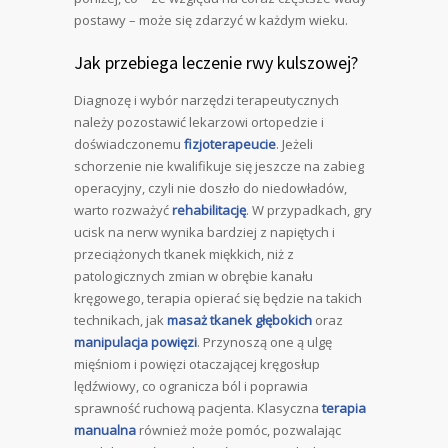
postawy – może się zdarzyć w każdym wieku.
Jak przebiega leczenie rwy kulszowej?
Diagnozę i wybór narzędzi terapeutycznych
należy pozostawić lekarzowi ortopedzie i
doświadczonemu
fizjoterapeucie
. Jeżeli
schorzenie nie kwalifikuje się jeszcze na zabieg
operacyjny, czyli nie doszło do niedowładów,
warto rozważyć
rehabilitację
. W przypadkach, gry
ucisk na nerw wynika bardziej z napiętych i
przeciążonych tkanek miękkich, niż z
patologicznych zmian w obrębie kanału
kręgowego, terapia opierać się będzie na takich
technikach, jak
masaż tkanek głębokich
oraz
manipulacja powięzi
. Przynoszą one ą ulgę
mięśniom i powięzi otaczającej kręgosłup
lędźwiowy, co ogranicza ból i poprawia
sprawność ruchową pacjenta. Klasyczna
terapia
manualna
również może pomóc, pozwalając