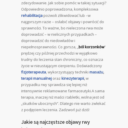
zdecydowanie. Jak sobie pomóc w takiej sytuacji?
Odpowiednio poprowadzona, kompleksowa
rehabilitacja
pozwoli zlikwidować lub –w
najgorszym razie – osłabić objawy i powrócić do
sprawności. To ważne, bo nieleczona rwa może
doprowadzić – w nielicznych przypadkach –
doprowadzić do niedowładów i
niepełnosprawności. Co gorsza, „
ból korzonków
”
prędzej czy później przechodzi w wyjątkowo
trudny do leczenia stan chroniczny, co oznacza
życie w nieustającym cierpieniu. Doświadczony
fizjoterapeuta
, wykorzystujący techniki
masażu
,
terapii manualnej
oraz
kinezyterapii
,
w
przypadku rwy sprawdza się lepiej niż
intensywnie reklamowane farmaceutyki.A sama
terapia, inaczej niż maści i tabletki, wolna jest od
„skutków ubocznych”. Dlatego nie warto zwlekać
z podjęciem leczenia. Zadzwoń już dziś!
Jakie są najczęstsze objawy rwy