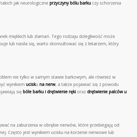
takich jak neurologiczne
przyczyny bólu barku
czy schorzenia
anek miękkich lub złamań. Tego rodzaju dolegliwość może
je lub nasila się, warto skonsultować się z lekarzem, który
oblem nie tylko w samym stawie barkowym, ale również w
być wynikiem
ucisk
u
na nerw
, a także pojawiać się z powodu
jawiają się
bóle barku i
drętwienie ręki
oraz
drętwienie palców u
ać na zaburzenia w obrębie nerwów, które przebiegają od
nej. Często jest wynikiem ucisku na korzenie nerwowe lub