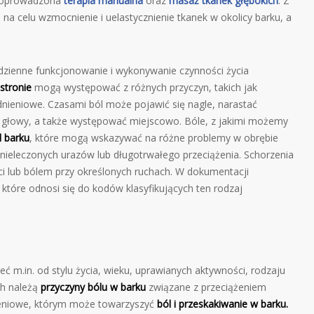
 poprowadzona
terapia manualna
oraz
masaż tkanek głębokich
. Z
 na celu wzmocnienie i uelastycznienie tkanek w okolicy barku, a
odzienne funkcjonowanie i wykonywanie czynności życia
stronie
mogą występować z różnych przyczyn, takich jak
nieniowe. Czasami ból może pojawić się nagle, narastać
y głowy, a także występować miejscowo. Bóle, z jakimi możemy
l barku
, które mogą wskazywać na różne problemy w obrębie
ieleczonych urazów lub długotrwałego przeciążenia. Schorzenia
ści lub bólem przy określonych ruchach. W dokumentacji
, które odnosi się do kodów klasyfikujących ten rodzaj
 m.in. od stylu życia, wieku, uprawianych aktywności, rodzaju
ch należą
przyczyny
bólu w barku
związane z przeciążeniem
nieniowe, którym może towarzyszyć
ból i przeskakiwanie w barku.