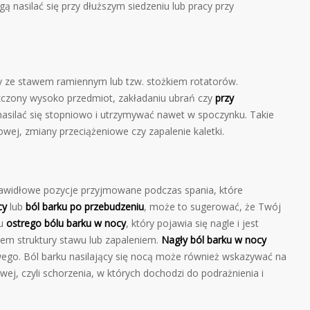
 nasilać się przy dłuższym siedzeniu lub pracy przy
y ze stawem ramiennym lub tzw. stożkiem rotatorów.
czony wysoko przedmiot, zakładaniu ubrań czy
przy
silać się stopniowo i utrzymywać nawet w spoczynku. Takie
ej, zmiany przeciążeniowe czy zapalenie kaletki.
prawidłowe pozycje przyjmowane podczas spania, które
cy
lub
ból barku po przebudzeniu
, może to sugerować, że Twój
ku
ostrego bólu barku w nocy
, który pojawia się nagle i jest
em struktury stawu lub zapaleniem.
Nagły ból barku
w nocy
ego. Ból barku nasilający się nocą może również wskazywać na
ej, czyli schorzenia, w których dochodzi do podrażnienia i