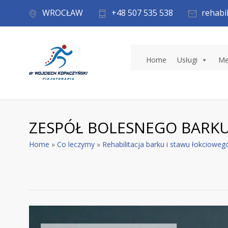
WROCŁAW
+48 507 535 538
rehabi
Home
Usługi
Me
ZESPÓŁ BOLESNEGO BARK
Home
»
Co leczymy
»
Rehabilitacja barku i stawu łokcioweg