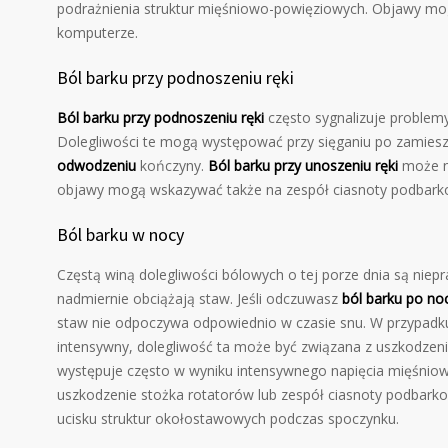
podrażnienia struktur mięśniowo-powięziowych. Objawy mogą
komputerze.
Ból barku przy podnoszeniu ręki
Ból barku przy podnoszeniu ręki
często sygnalizuje problem
Dolegliwości te mogą występować przy sięganiu po zamiesz
odwodzeniu
kończyny.
Ból barku przy unoszeniu ręki
może na
objawy mogą wskazywać także na zespół ciasnoty podbarkow
Ból barku w nocy
Częstą winą dolegliwości bólowych o tej porze dnia są nie
nadmiernie obciążają staw. Jeśli odczuwasz
ból barku po no
staw nie odpoczywa odpowiednio w czasie snu. W przypad
intensywny, dolegliwość ta może być związana z uszkodzeni
występuje często w wyniku intensywnego napięcia mięśniow
uszkodzenie stożka rotatorów lub zespół ciasnoty podbarkow
ucisku struktur okołostawowych podczas spoczynku.