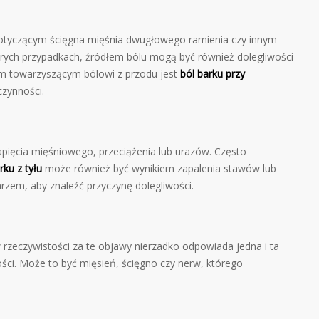
dotyczącym ścięgna mięśnia dwugłowego ramienia czy innym
rych przypadkach, źródłem bólu mogą być również dolegliwości
 towarzyszącym bólowi z przodu jest
ból barku przy
czynności.
ęcia mięśniowego, przeciążenia lub urazów. Często
rku z tyłu
może również być wynikiem zapalenia stawów lub
karzem, aby znaleźć przyczynę dolegliwości.
 rzeczywistości za te objawy nierzadko odpowiada jedna i ta
wości. Może to być mięsień, ścięgno czy nerw, którego