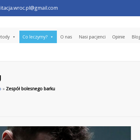
litacja.wroc.pl@gmail.com
tody
Co leczymy?
O nas
Nasi pacjenci
Opinie
Blo
U
o
»
Zespół bolesnego barku