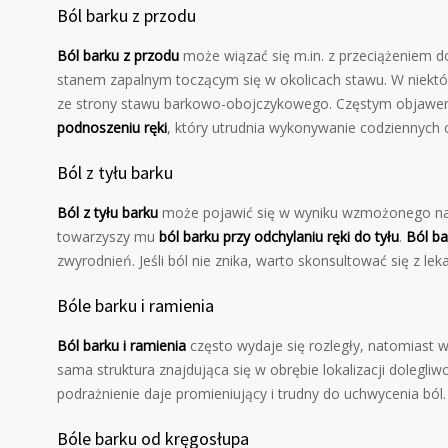
Ból barku z przodu
Ból barku z przodu
może wiązać się m.in. z przeciążeniem 
stanem zapalnym toczącym się w okolicach stawu. W niektó
ze strony stawu barkowo-obojczykowego. Częstym objawem
podnoszeniu ręki
, który utrudnia wykonywanie codziennych 
Ból z tyłu barku
Ból z tyłu barku
może pojawić się w wyniku wzmożonego napi
towarzyszy mu
ból barku przy odchylaniu ręki do tyłu
.
Ból ba
zwyrodnień. Jeśli ból nie znika, warto skonsultować się z le
Bóle barku i ramienia
Ból barku i ramienia
często wydaje się rozległy, natomiast w
sama struktura znajdująca się w obrębie lokalizacji dolegli
podrażnienie daje promieniujący i trudny do uchwycenia ból.
Bóle barku od kręgosłupa