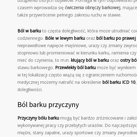
ustąpieniu ostrych objawów. Pomaga w tym odpowiednio
czasem wprowadza się
ćwiczenia obręczy barkowej
, mające
także przywrócenie pełnego zakresu ruchu w stawie.
Ból w barku
to częsta dolegliwość, która może utrudniać c
codziennego.
Bóle w lewym barku
oraz
ból barku po prawej 
nieprawidłowe napięcie mięśniowe, urazy czy zmiany zwyrod
stopniowo lub promieniować w kierunku karku, ramienia cz
mieć do czynienia, to m.in.
kłujący ból w barku
oraz
ostry bó
stawu barkowego.
Przewlekły ból barku
może być wynikiem n
w tej lokalizacji często wiążą się z ograniczeniem ruchomo
medycznej możemy natrafić na określenie
ból barku ICD 10
dolegliwości.
Ból barku przyczyny
Przyczyny bólu barku
mogą być bardzo zróżnicowane i zależeć
wykonywanej pracy czy przebytych urazów. Do najczęstszy
mięśni, stany zapalne, urazy sportowe czy zmiany zwyrod