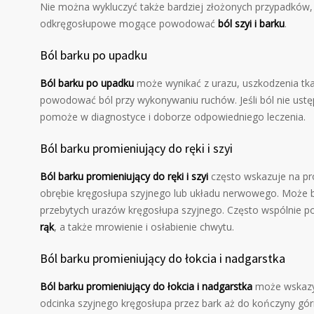
Nie można wykluczyć także bardziej złożonych przypadków, 
odkręgosłupowe mogące powodować
ból szyi i barku
.
Ból barku po upadku
Ból barku po upadku
może wynikać z urazu, uszkodzenia tk
powodować ból przy wykonywaniu ruchów. Jeśli ból nie ustępu
pomoże w diagnostyce i doborze odpowiedniego leczenia.
Ból barku promieniujący do ręki i szyi
Ból barku promieniujący do ręki i szyi
często wskazuje na pr
obrębie kręgosłupa szyjnego lub układu nerwowego. Może 
przebytych urazów kręgosłupa szyjnego. Często wspólnie po
rąk
, a także mrowienie i osłabienie chwytu.
Ból barku promieniujący do łokcia i nadgarstka
Ból barku promieniujący do łokcia i nadgarstka
może wskazyw
odcinka szyjnego kręgosłupa przez bark aż do kończyny gór