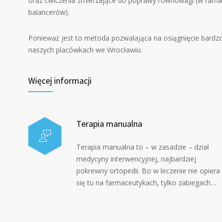
oraz ćwiczenia zmierzające do poprawy równowagi (w rama
balancerów).
Ponieważ jest to metoda pozwalająca na osiągnięcie bardz
naszych placówkach we Wrocławiu.
Więcej informacji
Terapia manualna
Terapia manualna to – w zasadzie – dział
medycyny interwencyjnej, najbardziej
pokrewny ortopedii. Bo w leczenie nie opiera
się tu na farmaceutykach, tylko zabiegach…