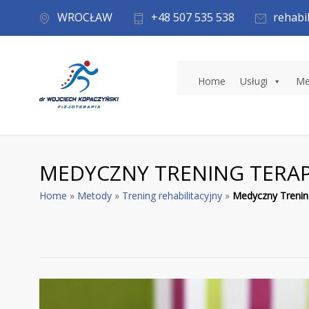
WROCŁAW
+48 507 535 538
rehabi
Home
Usługi
Me
MEDYCZNY TRENING TERA
Home
»
Metody
»
Trening rehabilitacyjny
»
Medyczny Trenin