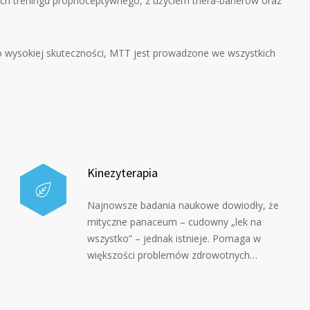
ch treningu proprioceptywnego, z użyciem thera-banerów oraz
o wysokiej skuteczności, MTT jest prowadzone we wszystkich
Kinezyterapia
Najnowsze badania naukowe dowiodły, że
mityczne panaceum – cudowny „lek na
wszystko” – jednak istnieje. Pomaga w
większości problemów zdrowotnych…