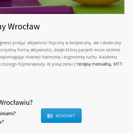
ny Wrocław
niesz podjąć aktywność fizyczną w bezpieczny, ale i skuteczny
rzystną formą aktywności, dzięki której pacjent może istotnie
 wspomagając również harmonię i ergonomię ruchu. Każdemu
zonego fizjoterapeuty. W połączeniu z
terapią manualną, MTT
 Wrocławiu?
iniami?
KONTAKT
w?