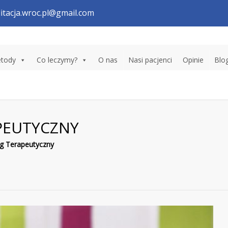
litacja.wroc.pl@gmail.com
tody
Co leczymy?
O nas
Nasi pacjenci
Opinie
Blo
PEUTYCZNY
g Terapeutyczny