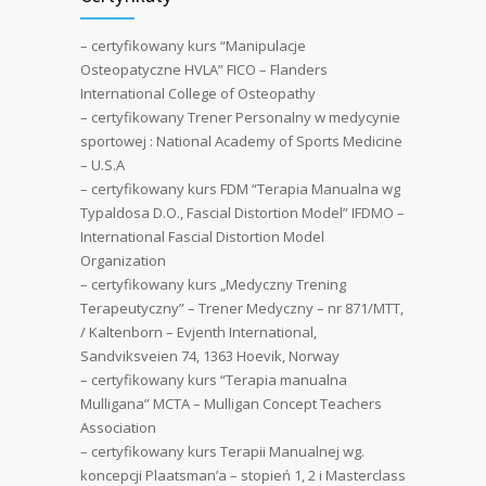
– certyfikowany kurs “Manipulacje
Osteopatyczne HVLA” FICO – Flanders
International College of Osteopathy
– certyfikowany Trener Personalny w medycynie
sportowej : National Academy of Sports Medicine
– U.S.A
– certyfikowany kurs FDM “Terapia Manualna wg
Typaldosa D.O., Fascial Distortion Model” IFDMO –
International Fascial Distortion Model
Organization
– certyfikowany kurs „Medyczny Trening
Terapeutyczny” – Trener Medyczny – nr 871/MTT,
/ Kaltenborn – Evjenth International,
Sandviksveien 74, 1363 Hoevik, Norway
– certyfikowany kurs “Terapia manualna
Mulligana” MCTA – Mulligan Concept Teachers
Association
– certyfikowany kurs Terapii Manualnej wg.
koncepcji Plaatsman’a – stopień 1, 2 i Masterclass