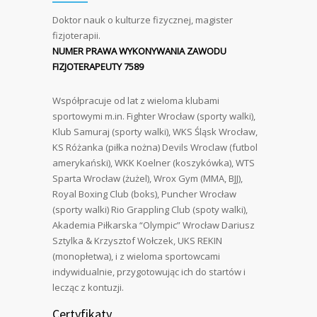
Doktor nauk o kulturze fizycznej, magister
fizjoterapii.
NUMER PRAWA WYKONYWANIA ZAWODU
FIZJOTERAPEUTY 7589
Współpracuje od lat z wieloma klubami
sportowymi m.in. Fighter Wrocław (sporty walki),
Klub Samuraj (sporty walki), WKS Śląsk Wrocław,
KS Różanka (piłka nożna) Devils Wroclaw (futbol
amerykański), WKK Koelner (koszykówka), WTS
Sparta Wrocław (żużel), Wrox Gym (MMA, BJJ),
Royal Boxing Club (boks), Puncher Wrocław
(sporty walki) Rio Grappling Club (spoty walki),
Akademia Piłkarska “Olympic” Wrocław Dariusz
Sztylka & Krzysztof Wołczek, UKS REKIN
(monopłetwa), i z wieloma sportowcami
indywidualnie, przygotowując ich do startów i
lecząc z kontuzji.
Certyfikaty