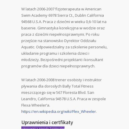
W latach 2006-2007 fizjoterapeuta w American
Swim Academy 6978 Sierra Ct., Dublin California
94568 U.S.A. Praca z dziećmi w wieku 0,6-10 lat na
basenie. Gimnastyka korekcyjna w wodzie oraz
praca z dziećmi niepełnosprawnymi. Po roku
przejście na stanowisko Dyrektor Oddziału
Aquatic. Odpowiedzialny za szkolenie personelu,
układanie programu i szkolenia dzieci i
młodzieży. Bezpośredni projektant i konsultant
programów dla dzieci niepełnosprawnych.
W latach 2006-2008 trener osobisty i instruktor
pływania dla dorosłych Bally Total Fitness
mieszczącego się w 567 Floresta Blvd. San
Leandro, California 94578 U.S.A. Praca w zespole
Flexa Wheeler’a.
https://en.wikipedia.org/wiki/Flex_Wheeler
.
Uprawnienia i certfikaty