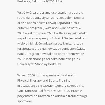
Berkeley, California 94704 U.S.A.
Współtwórca programu usprawniania aparatu
ruchu dzieci autystycznych, z zespołem Downa
oraz z opóźnieniem rozwoju aparatu ruchu.
Autorski program „Swim and Gym” powstał w
2007 w kalifornijskim YMCA w Berkeley jako efekt
współpracy terapeuty z Polski i USA. Jest efektem
wieloletnich doświadczeń pracy klinicznej tych
terapeutów oraz najnowszych doniesień świata
nauki. Program powstał pod patronatem władz
YMCA i tak znanego ośrodka naukowego jak
Uniwersytet Stanowy Berkeley.
W roku 2006 fizjoterapeuta w Ultrahealth
Physical Therapy and Sports Training
mieszczącego się 220 Montgomery Street #110,
San Francisco, California 94104, U.S.A. Praca z
pacjentami po urazach na oddziale traumatologii
sportowej.