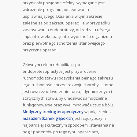
przyniosła pożądane efekty, wymagane jest
wdrożenie programu postępowania
usprawniającego. Działania w tym zakresie
zależne są od zakresu operacji, a w przypadku
zastosowania endoprotezy, od rodzaju użytego
implantu, wieku pacjenta, wydolności organizmu
oraz pierwotnego schorzenia, stanowiącego
przyczynę operacji.
Głównym celem rehabilitacji po
endoprotezoplastyce jest przywrócenie
ruchomości stawu i odzyskania pełnego zakresu
jego ruchomości sprzed rozwoju choroby. Istotne
jest również odtworzenie funkcji dynamicznych i
statycznych stawu, by umożliwić samodzielne
funkcjonowanie oraz wyeliminować uczucie bólu.
Medyczny trening terapeutyczny
w połączeniu z
masażem tkanek głębokich
jest najszybszym i
najbardziej skutecznym sposobem „stawiania na
nogi” pacjentów po tego typu operacjach,