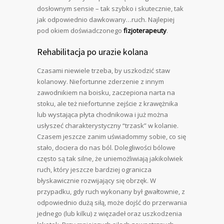
dosłownym sensie – tak szybko i skutecznie, tak
jak odpowiednio dawkowany…ruch. Najlepiej
pod okiem doświadczonego
fizjoterapeuty
.
Rehabilitacja po urazie kolana
Czasami niewiele trzeba, by uszkodzić staw
kolanowy. Niefortunne zderzenie z innym
zawodnikiem na boisku, zaczepiona narta na
stoku, ale też niefortunne zejście z krawężnika
lub wystająca płyta chodnikowa i już można
usłyszeć charakterystyczny “trzask” w kolanie.
Czasem jeszcze zanim uświadommy sobie, co się
stało, dociera do nas ból. Dolegliwości bólowe
często są tak silne, że uniemożliwiają jakikolwiek
ruch, który jeszcze bardziej ogranicza
błyskawicznie rozwijający się obrzęk. W
przypadku, gdy ruch wykonany był gwałtownie, z
odpowiednio dużą siłą, może dojść do przerwania
jednego (lub kilku) z więzadeł oraz uszkodzenia