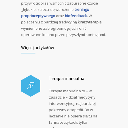
przywrócić oraz wzmocnić zaburzone czucie
głębokie, zaleca się wdrożenie
treningu
proprioceptywnego
oraz
biofeedback
.
W
połączeniu z bardziej tradycyjną
kinezyterapią
,
wymienione zabiegi pomogą uchronić
operowane kolano przed przyszłymi kontuzjami.
Więcej artykułów
Terapia manualna
Terapia manualna to – w
zasadzie – dział medycyny
interwencyjnej, najbardziej
pokrewny ortopedii. Bo w
leczenie nie opiera się tu na
farmaceutykach, tylko