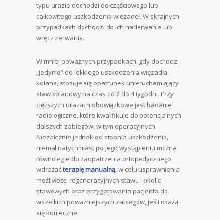
typu urazie dochodzi do częściowego lub
całkowitego uszkodzenia więzadeł. W skrajnych
przypadkach dochodzi do ich naderwania lub
wręcz zerwania.
W mniej poważnych przypadkach, gdy dochodzi
„jedynie” do lekkiego uszkodzenia więzadła
kolana, stosuje się opatrunek unieruchamiający
staw kolanowy na czas od 2 do 4 tygodni. Przy
cięższych urazach obowiązkowe jest badanie
radiologiczne, które kwalifikuje do potencjalnych
dalszych zabiegów, w tym operacyjnych.
Niezależnie jednak od stopnia uszkodzenia,
niemal natychmiast po jego wystąpieniu można
równolegle do zaopatrzenia ortopedycznego
wdrażać
terapię manualną
, w celu usprawnienia
możliwości regeneracyjnych stawu i okolic
stawowych oraz przygotowania pacjenta do
wszelkich poważniejszych zabiegów, jeśli okażą
się konieczne.