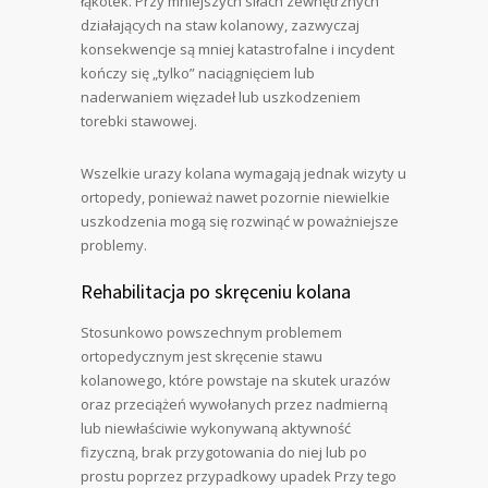
łąkotek. Przy mniejszych siłach zewnętrznych
działających na staw kolanowy, zazwyczaj
konsekwencje są mniej katastrofalne i incydent
kończy się „tylko” naciągnięciem lub
naderwaniem więzadeł lub uszkodzeniem
torebki stawowej.
Wszelkie urazy kolana wymagają jednak wizyty u
ortopedy, ponieważ nawet pozornie niewielkie
uszkodzenia mogą się rozwinąć w poważniejsze
problemy.
Rehabilitacja po skręceniu kolana
Stosunkowo powszechnym problemem
ortopedycznym jest skręcenie stawu
kolanowego, które powstaje na skutek urazów
oraz przeciążeń wywołanych przez nadmierną
lub niewłaściwie wykonywaną aktywność
fizyczną, brak przygotowania do niej lub po
prostu poprzez przypadkowy upadek Przy tego