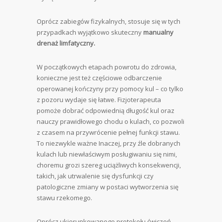
Oprócz zabiegów fizykalnych, stosuje się w tych
przypadkach wyjątkowo skuteczny
manualny
drenaż limfatyczny.
W początkowych etapach powrotu do zdrowia,
konieczne jest też częściowe odbarczenie
operowanej kończyny przy pomocy kul – co tylko
z pozoru wydaje się łatwe. Fizjoterapeuta
pomoże dobrać odpowiednią długość kul oraz
nauczy prawidłowego chodu o kulach, co pozwoli
z czasem na przywrócenie pełnej funkcji stawu.
To niezwykle ważne Inaczej, przy źle dobranych
kulach lub niewłaściwym posługiwaniu się nimi,
choremu grozi szereg uciążliwych konsekwencji,
takich, jak utrwalenie się dysfunkcji czy
patologiczne zmiany w postaci wytworzenia się
stawu rzekomego.
Oprócz ukierunkowanego protokołu ćwiczeń,