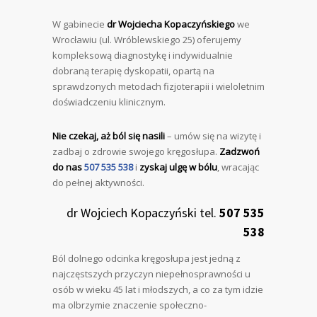
W gabinecie
dr Wojciecha Kopaczyńskiego
we
Wrocławiu (ul. Wróblewskiego 25) oferujemy
kompleksową diagnostykę i indywidualnie
dobraną terapię dyskopatii, opartą na
sprawdzonych metodach fizjoterapii i wieloletnim
doświadczeniu klinicznym.
Nie czekaj, aż ból się nasili
– umów się na wizytę i
zadbaj o zdrowie swojego kręgosłupa.
Zadzwoń
do nas
507 535 538
i
zyskaj ulgę w bólu
, wracając
do pełnej aktywności.
dr Wojciech Kopaczyński tel.
507 535
538
Ból dolnego odcinka kręgosłupa jest jedną z
najczęstszych przyczyn niepełnosprawności u
osób w wieku 45 lat i młodszych, a co za tym idzie
ma olbrzymie znaczenie społeczno-