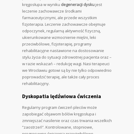
kręgosłupa w wyniku
degeneracji dysku
jest
leczenie zachowawcze środkami
farmaceutycznymi, ale przede wszystkim
fizjoterapia. Leczenie zachowawcze obejmuje
odpoczynek, regularną aktywność fizyczną,
ukierunkowane wzmocnienie mięśni, leki
przeciwbólowe, fizjoterapię, programy
rehabilitacyjne nastawione na dostosowanie
stylu życia do sytuacji zdrowotnej pacjenta oraz –
w razie wskazań – redukcję wagi. Nasi terapeuci
we Wrocławiu gotowi są by nie tylko odpowiednio
poprowadzić terapię, ale także cały proces
rehabilitacyjny.
Dyskopatia lędźwiowa ćwiczenia
Regularny program ćwiczeń pleców może
zapobiegać objawom bólów kręgosłupa i
zmniejszać nasilenie oraz czas trwania wszelkich
“zaostrzeń”. Kontrolowane, stopniowe,
progresywne ćwiczenia przeciwbólowe