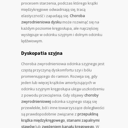
procesem starzenia, podczas którego krążki
międzykręgowe odwadniają się, tracą
elastyczność i zapadają się.
Choroba
zwyrodnieniowa dysku
może rozwinąć się na
każdym poziomie kręgosłupa, ale najczęściej
występuje w odcinku szyjnym i dolnym odcinku
lędźwiowym.
Dyskopatia szyjna
Choroba zwyrodnieniowa odcinka szyjnego jest
częstą przyczyną dyskomfortu szyi i bólu
promieniującego do ramion. Rozwija się, gdy
jeden lub więcej krążków amortyzujących w
odcinku szyjnym kręgosłupa ulega uszkodzeniu
z powodu przeciążenia. Gdy objawy
choroby
zwyrodnieniowej
odcinka szyjnego stają się
przewlekłe, ból i inne towarzyszące dolegliwości
są prawdopodobnie związane z
przepukliną
krążka międzykręgowego
,
stanami zapalnymi
stawów
lub
zwężeniem kanału kręgowego
. W