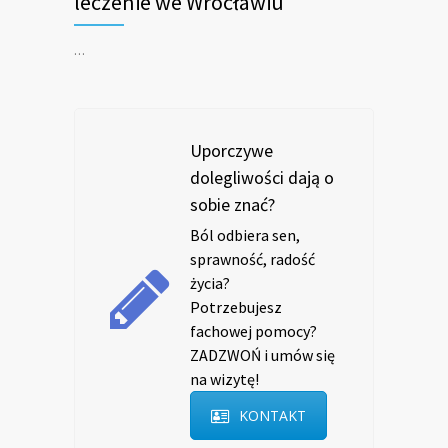
leczenie we Wrocławiu
…
Uporczywe
dolegliwości dają o
sobie znać?
Ból odbiera sen,
sprawność, radość
życia?
Potrzebujesz
fachowej pomocy?
ZADZWOŃ i umów się
na wizytę!
KONTAKT