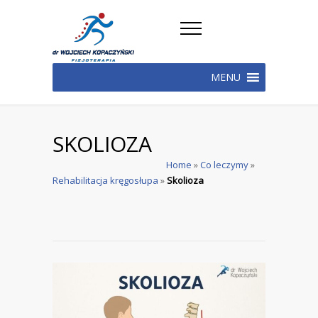
MENU
SKOLIOZA
Home
»
Co leczymy
»
Rehabilitacja kręgosłupa
»
Skolioza