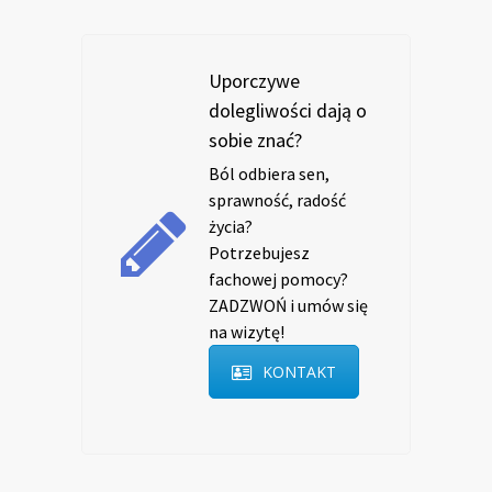
Uporczywe
dolegliwości dają o
sobie znać?
Ból odbiera sen,
sprawność, radość
życia?
Potrzebujesz
fachowej pomocy?
ZADZWOŃ i umów się
na wizytę!
KONTAKT