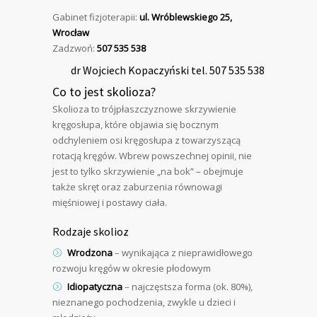
Gabinet fizjoterapii:
ul. Wróblewskiego 25,
Wrocław
Zadzwoń:
507 535 538
dr Wojciech Kopaczyński
tel. 507 535 538
Co to jest skolioza?
Skolioza to trójpłaszczyznowe skrzywienie
kręgosłupa, które objawia się bocznym
odchyleniem osi kręgosłupa z towarzyszącą
rotacją kręgów. Wbrew powszechnej opinii, nie
jest to tylko skrzywienie „na bok” – obejmuje
także skręt oraz zaburzenia równowagi
mięśniowej i postawy ciała.
Rodzaje skolioz
Wrodzona
– wynikająca z nieprawidłowego
rozwoju kręgów w okresie płodowym
Idiopatyczna
– najczęstsza forma (ok. 80%),
nieznanego pochodzenia, zwykle u dzieci i