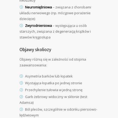
młodzieży
Neuromięśniowa
– związana z chorobami
układu nerwowego (np. mózgowe porażenie
dziecięce)
Zwyrodnieniowa
– występująca u osób
starszych, związana z degeneracją krążków i
stawów kręgosłupa
Objawy skoliozy
Objawy różnią się w zależności od stopnia
zaawansowania:
Asymetria barków lub łopatek
Wystająca łopatka po jednej stronie
Przechylenie tułowia w jedną stronę
Garb żebrowy widoczny w skłonie (test
Adamsa)
Ból pleców, szczególnie w odcinku piersiowo-
lędźwiowym