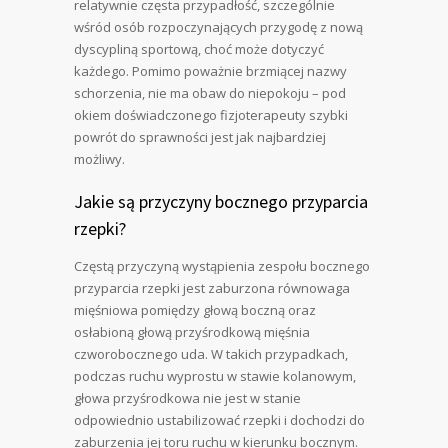
relatywnie częsta przypadłość, szczególnie
wśród osób rozpoczynających przygodę z nową
dyscypliną sportową, choć może dotyczyć
każdego. Pomimo poważnie brzmiącej nazwy
schorzenia, nie ma obaw do niepokoju – pod
okiem doświadczonego fizjoterapeuty szybki
powrót do sprawności jest jak najbardziej
możliwy.
Jakie są przyczyny bocznego przyparcia
rzepki?
Częstą przyczyną wystąpienia zespołu bocznego
przyparcia rzepki jest zaburzona równowaga
mięśniowa pomiędzy głową boczną oraz
osłabioną głową przyśrodkową mięśnia
czworobocznego uda. W takich przypadkach,
podczas ruchu wyprostu w stawie kolanowym,
głowa przyśrodkowa nie jest w stanie
odpowiednio ustabilizować rzepki i dochodzi do
zaburzenia jej toru ruchu w kierunku bocznym.