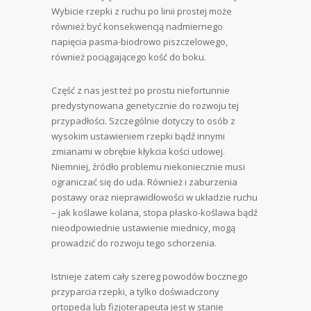
Wybicie rzepki z ruchu po linii prostej może
również być konsekwencją nadmiernego
napięcia pasma-biodrowo piszczelowego,
również pociągającego kość do boku.
Część z nas jest też po prostu niefortunnie
predystynowana genetycznie do rozwoju tej
przypadłości. Szczególnie dotyczy to osób z
wysokim ustawieniem rzepki bądź innymi
zmianami w obrębie kłykcia kości udowej.
Niemniej, źródło problemu niekoniecznie musi
ograniczać się do uda. Również i zaburzenia
postawy oraz nieprawidłowości w układzie ruchu
– jak koślawe kolana, stopa płasko-koślawa bądź
nieodpowiednie ustawienie miednicy, mogą
prowadzić do rozwoju tego schorzenia.
Istnieje zatem cały szereg powodów bocznego
przyparcia rzepki, a tylko doświadczony
ortopeda lub fizjoterapeuta jest w stanie