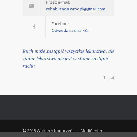
Przez e-mail:
rehabilitacja.wroc.pl@gmail.com
Facebook:
Odwiedź nas na FB..
Ruch może zastąpić wszystkie lekarstwa, ale
żadne lekarstwo nie jest w stanie zastąpić
ruchu
— Tissot
©
2018 Wojciech Kopaczyński - MediCenter
Theme All rights reserved.