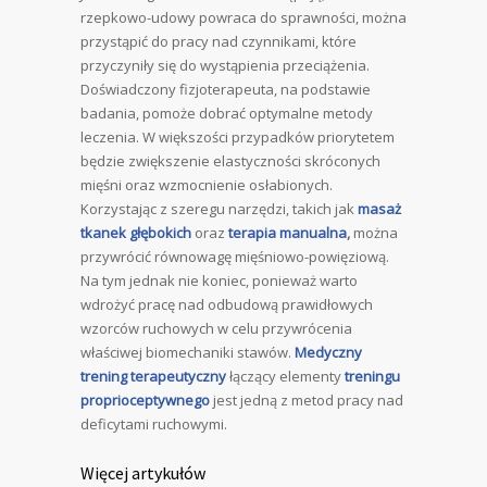
rzepkowo-udowy powraca do sprawności, można
przystąpić do pracy nad czynnikami, które
przyczyniły się do wystąpienia przeciążenia.
Doświadczony fizjoterapeuta, na podstawie
badania, pomoże dobrać optymalne metody
leczenia. W większości przypadków priorytetem
będzie zwiększenie elastyczności skróconych
mięśni oraz wzmocnienie osłabionych.
Korzystając z szeregu narzędzi, takich jak
masaż
tkanek głębokich
oraz
terapia manualna
,
można
przywrócić równowagę mięśniowo-powięziową.
Na tym jednak nie koniec, ponieważ warto
wdrożyć pracę nad odbudową prawidłowych
wzorców ruchowych w celu przywrócenia
właściwej biomechaniki stawów.
Medyczny
trening terapeutyczny
łączący elementy
treningu
proprioceptywnego
jest jedną z metod pracy nad
deficytami ruchowymi.
Więcej artykułów