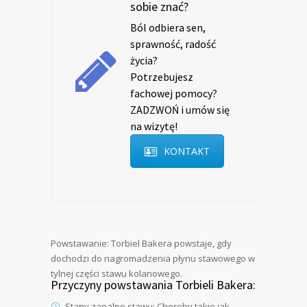
sobie znać?
Ból odbiera sen,
sprawność, radość
życia?
Potrzebujesz
fachowej pomocy?
ZADZWOŃ i umów się
na wizytę!
KONTAKT
Powstawanie: Torbiel Bakera powstaje, gdy
dochodzi do nagromadzenia płynu stawowego w
tylnej części stawu kolanowego.
Przyczyny powstawania Torbieli Bakera:
Stany zapalne stawu: Choroby takie jak