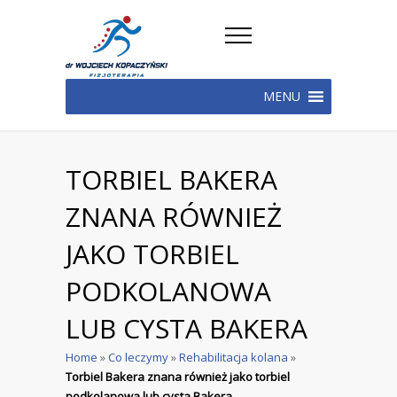
MENU
TORBIEL BAKERA
ZNANA RÓWNIEŻ
JAKO TORBIEL
PODKOLANOWA
LUB CYSTA BAKERA
Home
»
Co leczymy
»
Rehabilitacja kolana
»
Torbiel Bakera znana również jako torbiel
podkolanowa lub cysta Bakera