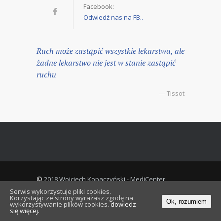
Facebook:
Odwiedź nas na FB..
Ruch może zastąpić wszystkie lekarstwa, ale
żadne lekarstwo nie jest w stanie zastąpić
ruchu
— Tissot
©
2018 Wojciech Kopaczyński - MediCenter
Theme All rights reserved.
Serwis wykorzystuje pliki cookies.
Korzystając ze strony wyrażasz zgodę na
Ok, rozumiem
wykorzystywanie plików cookies.
dowiedz
się więcej.