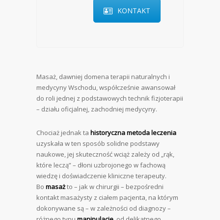
KONTAKT
Masaż, dawniej domena terapii naturalnych i
medycyny Wschodu, współcześnie awansował
do roli jednej z podstawowych technik fizjoterapii
– działu oficjalnej, zachodniej medycyny.
Chociaż jednak ta
historyczna metoda leczenia
uzyskała w ten sposób solidne podstawy
naukowe, jej skuteczność wciąż zależy od „rąk,
które leczą” – dłoni uzbrojonego w fachową
wiedzę i doświadczenie kliniczne terapeuty.
Bo
masaż
to – jak w chirurgii – bezpośredni
kontakt masażysty z ciałem pacjenta, na którym
dokonywane są – w zależności od diagnozy –
różnego typu
manipulacje
, od delikatnego