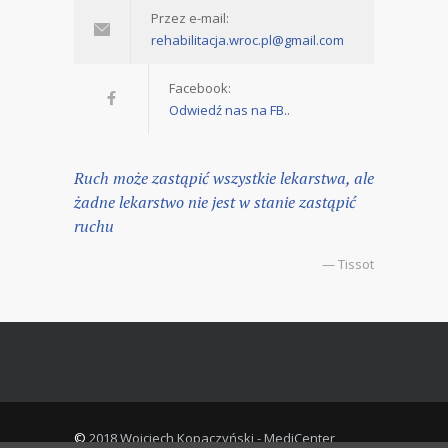
Przez e-mail:
rehabilitacja.wroc.pl@gmail.com
Facebook:
Odwiedź nas na FB..
Ruch może zastąpić wszystkie lekarstwa, ale
żadne lekarstwo nie jest w stanie zastąpić
ruchu
— Tissot
©
2018 Wojciech Kopaczyński - MediCenter