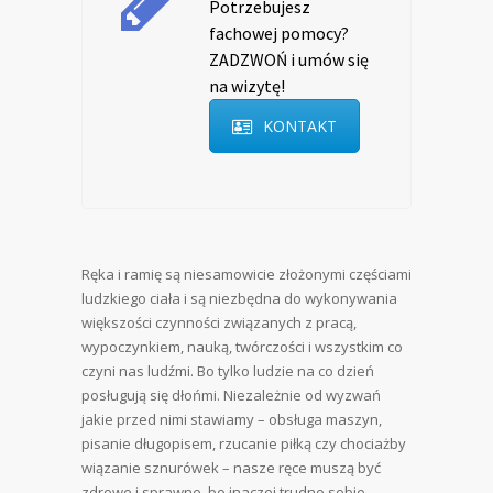
Potrzebujesz
fachowej pomocy?
ZADZWOŃ i umów się
na wizytę!
KONTAKT
Ręka i ramię są niesamowicie złożonymi częściami
ludzkiego ciała i są niezbędna do wykonywania
większości czynności związanych z pracą,
wypoczynkiem, nauką, twórczości i wszystkim co
czyni nas ludźmi. Bo tylko ludzie na co dzień
posługują się dłońmi. Niezależnie od wyzwań
jakie przed nimi stawiamy – obsługa maszyn,
pisanie długopisem, rzucanie piłką czy chociażby
wiązanie sznurówek – nasze ręce muszą być
zdrowe i sprawne, bo inaczej trudno sobie