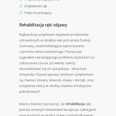
Drętwienie rąk
Palec trzaskający
Rehabilitacja ręki objawy
Najbardziej uciążliwym objawem problemów
zdrowotnych w obrębie ręki jest utrata funkcji
ruchowej, uniemożliwiająca wykonywanie
czynności dnia codziennego. Pierwszym
sygnałem narastającego problemu bywa ból czy
zaburzenia czucia. Już wtedy należy
skontaktować się ze specjalistą – lekarzem
ortopedą i fizjoterapeutą. Istotnym symptomem
są również zmiany obwodu stawu i obrzęk, oraz
ocieplenie skóry w okolicy stawów śródręczno-
paliczkowych.
Warto również zaznaczyć, że
rehabilitacja
ręki
jest też istotnym elementem terapii po zabiegach
operacyjnych w okolicy stawu nadgarstkowego,