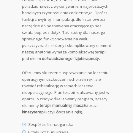
poradzić nawet z wykonywaniem najprostszych,
banalnych czynności dnia codziennego. Oprócz
funkcji chwytnej i manipulacji, dłoń stanowi też
narzędzie do poznawania otaczającego nas
świata poprzez dotyk. Tak istotny dla naszego
sprawnego funkcjonowania na wielu
płaszczyznach, złożony i skomplikowany element
naszej anatomii wymaga kompleksowej terapii
pod okiem
doświadczonego fizjoterapeuty.
Oferujemy skuteczne usprawnianie po leczeniu
operacyjnym uszkodzeń i schorzeń ręki, ale
również rehabilitację w ramach leczenia
nieoperacyjnego. Plan terapii realizowany jest w
oparciu o zindywidualizowany program, łączący
elementy
terapii manualnej
,
masażu
oraz
kinezyterapii
(czyli ćwiczenia ręki)
.
Zespół cieśni nadgarstka
Przykurcz Dupuytrena