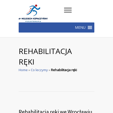
MENU
REHABILITACJA
RĘKI
Home
»
Co leczymy
»
Rehabilitacja ręki
Rehabilitacja ręki we Wrocławiu